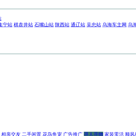
站
集宁站
棋盘井站
石嘴山站
陕西站
通辽站
吴忠站
乌海车主网
乌
相亲交友
二手闲置
花鸟鱼宠
广告推广
寻人寻物
家装零活
顺风