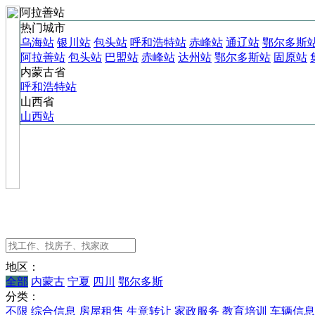
阿拉善站
热门城市
乌海站
银川站
包头站
呼和浩特站
赤峰站
通辽站
鄂尔多斯
阿拉善站
包头站
巴盟站
赤峰站
达州站
鄂尔多斯站
固原站
内蒙古省
呼和浩特站
山西省
山西站
地区：
全部
内蒙古
宁夏
四川
鄂尔多斯
分类：
不限
综合信息
房屋租售
生意转让
家政服务
教育培训
车辆信息