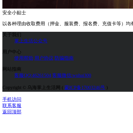
安全小贴士
以各种理由收取费用（押金、服装费、报名费、充值卡等）均
关于我们
掌上生活公众号
用户中心
使用帮助
用户协议
防骗指南
网站指南
客服QQ:46261504
客服微信:wuhai300
Copyright © 乌海掌上生活网 (
蒙ICP备17003246号
)
手机访问
联系客服
返回顶部