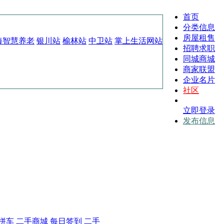
首页
分类信息
房屋租售
海智慧养老
银川站
榆林站
中卫站
掌上生活网站
招聘求职
同城商城
商家联盟
企业名片
社区
立即登录
发布信息
拼车
二手商城
每日签到
二手