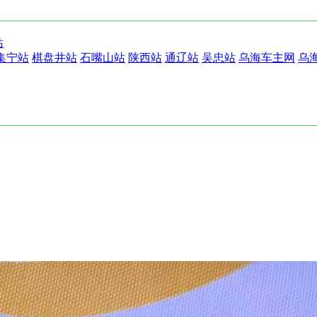
站
集宁站
棋盘井站
石嘴山站
陕西站
通辽站
吴忠站
乌海车主网
乌