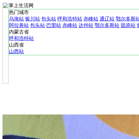
掌上生活网
热门城市
乌海站
银川站
包头站
呼和浩特站
赤峰站
通辽站
鄂尔多斯
阿拉善站
包头站
巴盟站
赤峰站
达州站
鄂尔多斯站
固原站
内蒙古省
呼和浩特站
山西省
山西站