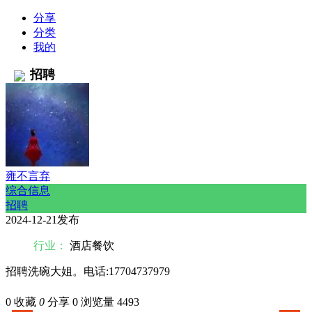
分享
分类
我的
招聘
雍不言弃
综合信息
招聘
2024-12-21发布
行业：
酒店餐饮
招聘洗碗大姐。电话:17704737979
0
收藏
0
分享 0
浏览量 4493