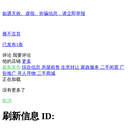
如遇无效、虚假、诈骗信息，请立即举报
雍不言弃
已发布1条
评论
我要评论
他的店铺
更多
最新发布
综合信息
房屋租售
生意转让
家政服务
二手闲置
广
告推广
寻人寻物
二手商城
正在加载
没有更多了
取消
刷新信息 ID: