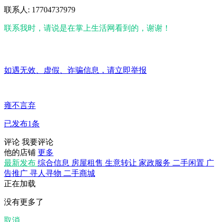
联系人: 17704737979
联系我时，请说是在掌上生活网看到的，谢谢！
如遇无效、虚假、诈骗信息，请立即举报
雍不言弃
已发布1条
评论
我要评论
他的店铺
更多
最新发布
综合信息
房屋租售
生意转让
家政服务
二手闲置
广
告推广
寻人寻物
二手商城
正在加载
没有更多了
取消