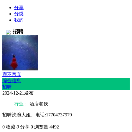
分享
分类
我的
招聘
雍不言弃
综合信息
招聘
2024-12-21发布
行业：
酒店餐饮
招聘洗碗大姐。电话:17704737979
0
收藏
0
分享 0
浏览量 4492