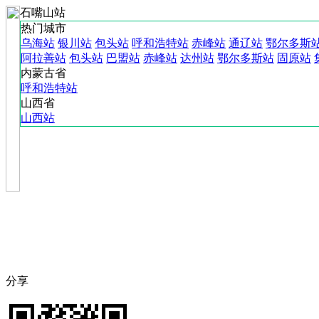
石嘴山站
热门城市
乌海站
银川站
包头站
呼和浩特站
赤峰站
通辽站
鄂尔多斯
阿拉善站
包头站
巴盟站
赤峰站
达州站
鄂尔多斯站
固原站
内蒙古省
呼和浩特站
山西省
山西站
分享