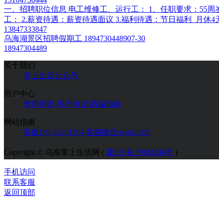
一、招聘职位信息 电工维修工、运行工： 1、任职要求：5
工： 2.薪资待遇：薪资待遇面议 3.福利待遇：节日福利 月休4天
13847333847
乌海湖景区招聘假期工 18947304489
07-30
18947304489
关于我们
掌上生活公众号
用户中心
使用帮助
用户协议
防骗指南
网站指南
客服QQ:46261504
客服微信:wuhai300
Copyright © 乌海掌上生活网 (
蒙ICP备17003246号
)
手机访问
联系客服
返回顶部