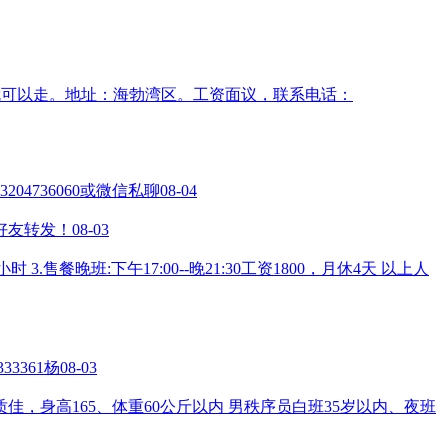
就可以走。地址：海勃湾区。工资面议，联系电话：
736060或微信私聊
08-04
圈好友转发！
08-03
3.售餐晚班:下午17:00--晚21:30工资1800，月休4天 以上人
3361杨
08-03
，身高165、体重60公斤以内 男秩序员白班35岁以内、夜班