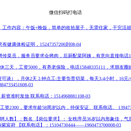
微信扫码打电话
。工作内容：午饭+晚饭，简单的收拾屋子，无需住家，干完活
康体检证明，15247357206刘
08-04
菜员，服务员要求会烤肉，后厨配菜阿姨，有意向直接电话13204
，工资5000，有养老保险，电话15848335111，求朋友
工资可谈），月休2天 2.钟点工:主要负责切菜，每天3-4小时，16元/小时 
7334516
08-03
准时发放 联系电话：15149688811
08-03
2300，要求年龄58周岁以内，持保安证、联系电话。 1394733
人数】：数名 【岗位要求】： 女秩序员36岁以内形象佳，气质佳
府 【联系电话】：15104730444——19604737000
08-03