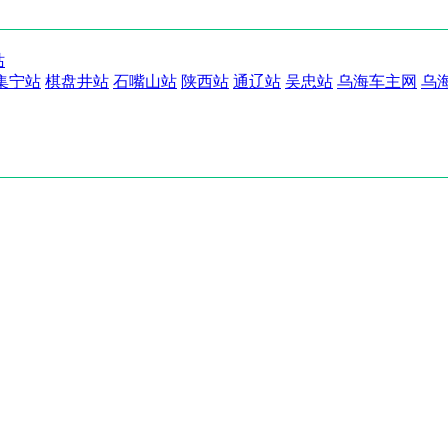
站
集宁站
棋盘井站
石嘴山站
陕西站
通辽站
吴忠站
乌海车主网
乌