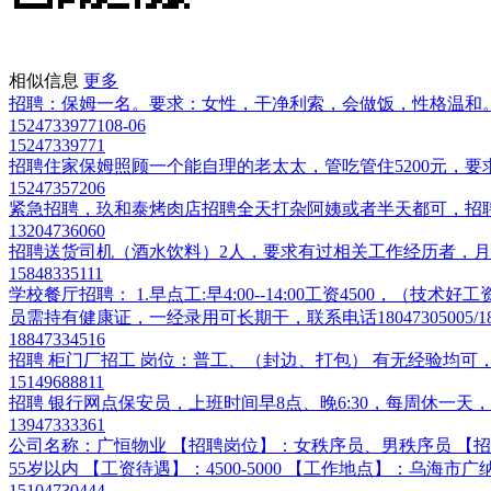
相似信息
更多
招聘：保姆一名。要求：女性，干净利索，会做饭，性格温和
15247339771
08-06
15247339771
招聘住家保姆照顾一个能自理的老太太，管吃管住5200元，要求有健
15247357206
紧急招聘，玖和泰烤肉店招聘全天打杂阿姨或者半天都可，招聘传
13204736060
招聘送货司机（酒水饮料）2人，要求有过相关工作经历者，月休三天
15848335111
学校餐厅招聘： 1.早点工:早4:00--14:00工资4500，（技术好
员需持有健康证，一经录用可长期干，联系电话18047305005/1884
18847334516
招聘 柜门厂招工 岗位：普工、（封边、打包） 有无经验均可，薪资
15149688811
招聘 银行网点保安员，上班时间早8点、晚6:30，每周休一天，工资
13947333361
公司名称：广恒物业 【招聘岗位】：女秩序员、男秩序员 【招聘
55岁以内 【工资待遇】：4500-5000 【工作地点】：乌海市广纳紫宸
15104730444