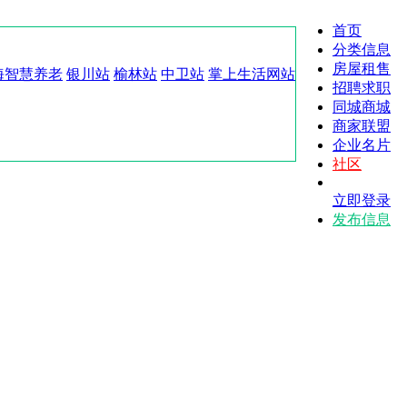
首页
分类信息
房屋租售
海智慧养老
银川站
榆林站
中卫站
掌上生活网站
招聘求职
同城商城
商家联盟
企业名片
社区
立即登录
发布信息