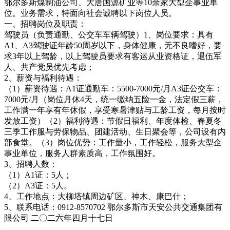
鄂尔多斯煤制油公司、大唐国源矿业等10余家大型企事业单
位。业务需求，特面向社会诚聘以下岗位人员。
一、招聘岗位及职责：
驾驶员（负责通勤、公交车车辆驾驶）1、岗位要求：具有
A1、A3驾驶证年龄50周岁以下，身体健康，无不良嗜好，要
求3年以上驾龄，以上驾驶员要求有客运从业资格证，退伍军
人、共产党员优先考虑；
2、薪资与福利待遇：
（1）薪资待遇：A1证通勤车：5500-7000元/月A3证公交车：
7000元/月（岗位月休4天，统一缴纳五险一金，法定假三薪，
工作满一年享有年休假，享受寒暑津贴与工龄工资，每月按时
发放工资）（2）福利待遇：节假日福利、年度体检、春夏冬
三季工作服与劳保物品、团建活动、生日聚会等，公司设有内
部食堂。（3）岗位优势：工作量小，工作轻松，服务大型企
事业单位，服务人群素质高，工作氛围好。
3、招聘人数：
（1）A1证：5人；
（2）A3证：5人。
4、工作地点：大柳塔镇周边矿区、神木、康巴什；
5、联系电话：0912-8570702 鄂尔多斯市天安公共交通集团有
限公司 二〇二六年四月十七日