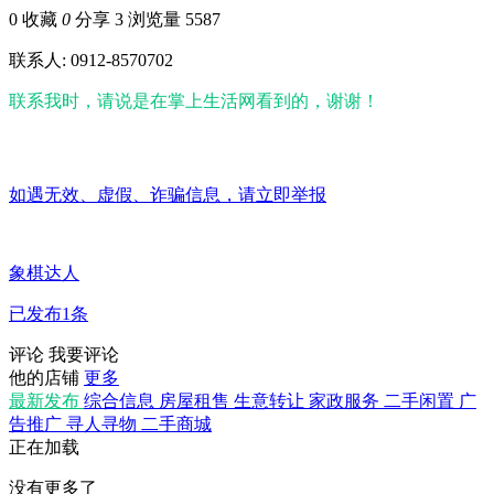
0
收藏
0
分享 3
浏览量 5587
联系人: 0912-8570702
联系我时，请说是在掌上生活网看到的，谢谢！
如遇无效、虚假、诈骗信息，请立即举报
象棋达人
已发布1条
评论
我要评论
他的店铺
更多
最新发布
综合信息
房屋租售
生意转让
家政服务
二手闲置
广
告推广
寻人寻物
二手商城
正在加载
没有更多了