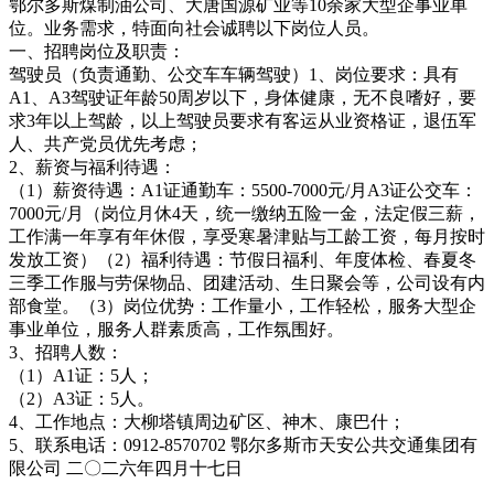
鄂尔多斯煤制油公司、大唐国源矿业等10余家大型企事业单
位。业务需求，特面向社会诚聘以下岗位人员。
一、招聘岗位及职责：
驾驶员（负责通勤、公交车车辆驾驶）1、岗位要求：具有
A1、A3驾驶证年龄50周岁以下，身体健康，无不良嗜好，要
求3年以上驾龄，以上驾驶员要求有客运从业资格证，退伍军
人、共产党员优先考虑；
2、薪资与福利待遇：
（1）薪资待遇：A1证通勤车：5500-7000元/月A3证公交车：
7000元/月（岗位月休4天，统一缴纳五险一金，法定假三薪，
工作满一年享有年休假，享受寒暑津贴与工龄工资，每月按时
发放工资）（2）福利待遇：节假日福利、年度体检、春夏冬
三季工作服与劳保物品、团建活动、生日聚会等，公司设有内
部食堂。（3）岗位优势：工作量小，工作轻松，服务大型企
事业单位，服务人群素质高，工作氛围好。
3、招聘人数：
（1）A1证：5人；
（2）A3证：5人。
4、工作地点：大柳塔镇周边矿区、神木、康巴什；
5、联系电话：0912-8570702 鄂尔多斯市天安公共交通集团有
限公司 二〇二六年四月十七日