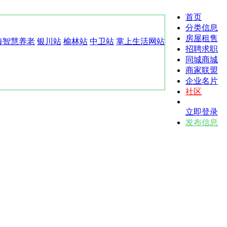
首页
分类信息
房屋租售
海智慧养老
银川站
榆林站
中卫站
掌上生活网站
招聘求职
同城商城
商家联盟
企业名片
社区
立即登录
发布信息