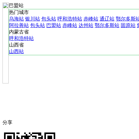
巴盟站
热门城市
乌海站
银川站
包头站
呼和浩特站
赤峰站
通辽站
鄂尔多斯
阿拉善站
包头站
巴盟站
赤峰站
达州站
鄂尔多斯站
固原站
内蒙古省
呼和浩特站
山西省
山西站
分享