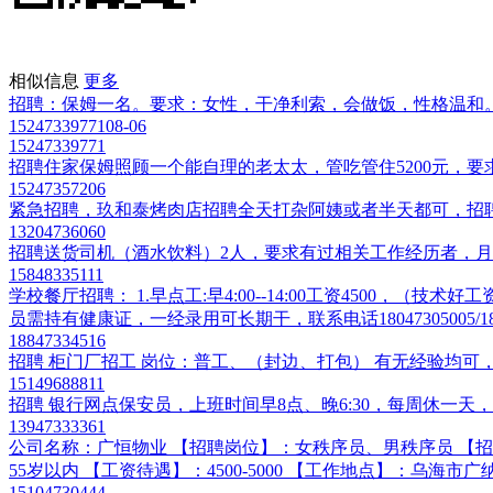
相似信息
更多
招聘：保姆一名。要求：女性，干净利索，会做饭，性格温和
15247339771
08-06
15247339771
招聘住家保姆照顾一个能自理的老太太，管吃管住5200元，要求有健
15247357206
紧急招聘，玖和泰烤肉店招聘全天打杂阿姨或者半天都可，招聘传
13204736060
招聘送货司机（酒水饮料）2人，要求有过相关工作经历者，月休三天
15848335111
学校餐厅招聘： 1.早点工:早4:00--14:00工资4500，（技术好
员需持有健康证，一经录用可长期干，联系电话18047305005/1884
18847334516
招聘 柜门厂招工 岗位：普工、（封边、打包） 有无经验均可，薪资
15149688811
招聘 银行网点保安员，上班时间早8点、晚6:30，每周休一天，工资
13947333361
公司名称：广恒物业 【招聘岗位】：女秩序员、男秩序员 【招聘
55岁以内 【工资待遇】：4500-5000 【工作地点】：乌海市广纳紫宸
15104730444