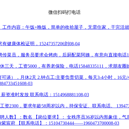
微信扫码打电话
。工作内容：午饭+晚饭，简单的收拾屋子，无需住家，干完活
康体检证明，15247357206刘
08-04
菜员，服务员要求会烤肉，后厨配菜阿姨，有意向直接电话13204
，工资5000，有养老保险，电话15848335111，求朋友
工资可谈），月休2天 2.钟点工:主要负责切菜，每天3-4小时，16元/小时 
7334516
08-03
准时发放 联系电话：15149688811
08-03
2300，要求年龄58周岁以内，持保安证、联系电话。 1394733
人数】：数名 【岗位要求】： 女秩序员36岁以内形象佳，气质佳
府 【联系电话】：15104730444——19604737000
08-03