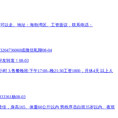
就可以走。地址：海勃湾区。工资面议，联系电话：
736060或微信私聊
08-04
圈好友转发！
08-03
3.售餐晚班:下午17:00--晚21:30工资1800，月休4天 以上人
3361杨
08-03
，身高165、体重60公斤以内 男秩序员白班35岁以内、夜班