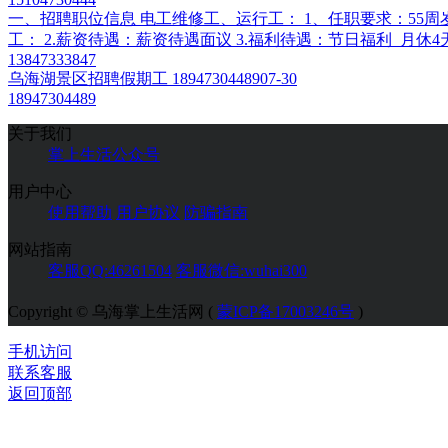
一、招聘职位信息 电工维修工、运行工： 1、任职要求：5
工： 2.薪资待遇：薪资待遇面议 3.福利待遇：节日福利 月休4天
13847333847
乌海湖景区招聘假期工 18947304489
07-30
18947304489
关于我们
掌上生活公众号
用户中心
使用帮助
用户协议
防骗指南
网站指南
客服QQ:46261504
客服微信:wuhai300
Copyright © 乌海掌上生活网 (
蒙ICP备17003246号
)
手机访问
联系客服
返回顶部