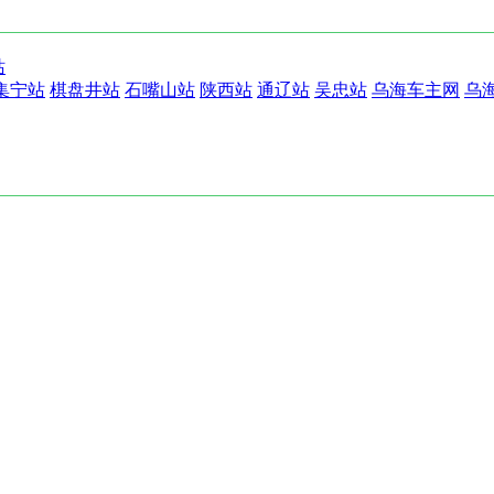
站
集宁站
棋盘井站
石嘴山站
陕西站
通辽站
吴忠站
乌海车主网
乌