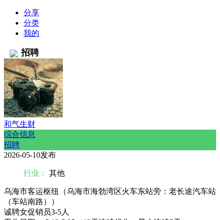
分享
分类
我的
招聘
和气生财
综合信息
招聘
2026-05-10发布
行业：
其他
乌海市客运枢纽（乌海市海勃湾区火车东站旁：老长途汽车站
（车站南路））
诚聘女促销员3-5人