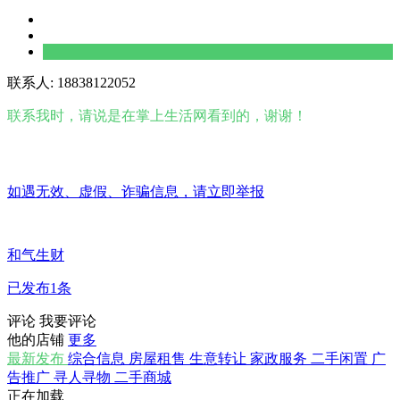
联系人: 18838122052
联系我时，请说是在掌上生活网看到的，谢谢！
如遇无效、虚假、诈骗信息，请立即举报
和气生财
已发布1条
评论
我要评论
他的店铺
更多
最新发布
综合信息
房屋租售
生意转让
家政服务
二手闲置
广
告推广
寻人寻物
二手商城
正在加载