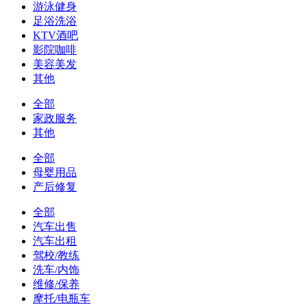
游泳健身
足浴洗浴
KTV酒吧
影院咖啡
美容美发
其他
全部
家政服务
其他
全部
母婴用品
产后修复
全部
汽车出售
汽车出租
驾校/教练
洗车/内饰
维修/保养
摩托/电瓶车