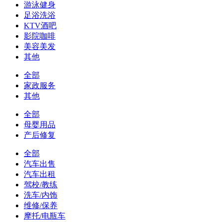
游泳健身
足浴洗浴
KTV酒吧
影院咖啡
美容美发
其他
全部
家政服务
其他
全部
母婴用品
产后修复
全部
汽车出售
汽车出租
驾校/教练
洗车/内饰
维修/保养
摩托/电瓶车