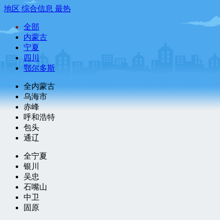
地区
综合信息
最热
全部
内蒙古
宁夏
四川
鄂尔多斯
全内蒙古
乌海市
赤峰
呼和浩特
包头
通辽
全宁夏
银川
吴忠
石嘴山
中卫
固原