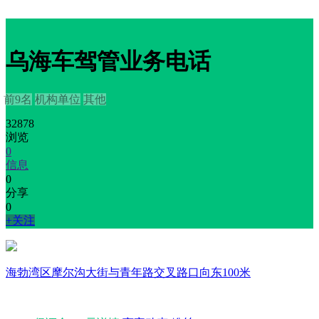
乌海车驾管业务电话
前9名
机构单位
其他
32878
浏览
0
信息
0
分享
0
+关注
海勃湾区摩尔沟大街与青年路交叉路口向东100米