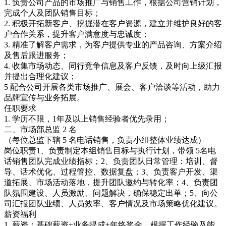
1. 负责公司产品的市场推广与销售工作，根据公司营销计划，
完成个人及团队销售目标；
2. 积极开拓新客户、挖掘潜在客户资源，建立并维护良好的客
户合作关系，提升客户满意度与忠诚度；
3. 精准了解客户需求，为客户提供专业的产品咨询、方案介绍
及售后跟进服务；
4. 收集市场动态、同行竞争信息及客户反馈，及时向上级汇报
并提出合理化建议；
5 配合公司开展各类市场推广、展会、客户洽谈等活动，助力
品牌宣传与业务拓展。
任职要求
1. 学历不限，1年及以上销售经验者优先录用；
二、市场部总监 2 名
（每位总监下辖 5 名电话销售，负责小组整体业绩达成）
岗位职责1、负责制定本组销售目标与执行计划，带领 5名电
话销售团队完成业绩指标；2、负责团队日常管理：培训、督
导、话术优化、过程管控、数据复盘；3、负责客户开发、渠
道拓展、市场活动落地，提升团队邀约与转化率；4、负责团
队氛围建设、人员激励、问题解决，确保稳定出单；5、向公
司汇报团队业绩、人员效率、客户情况及市场策略优化建议。
薪资福利
1. 薪资：基础薪资+业务提成+年终奖金，根据工作经验及能